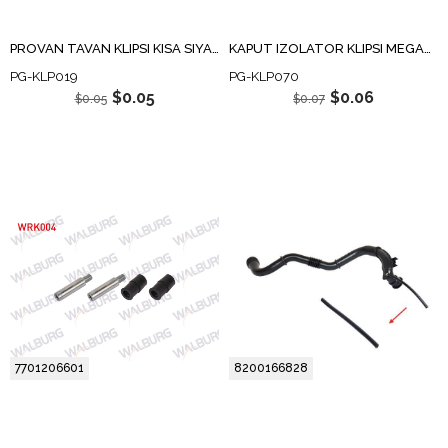
PROVAN TAVAN KLIPSI KISA SIYAH SLX
KAPUT IZOLATOR KLIPSI MEGANE / CLIO / KANGOO
PG-KLP019
PG-KLP070
$0.05
$0.06
$0.05
$0.07
7701206601
8200166828