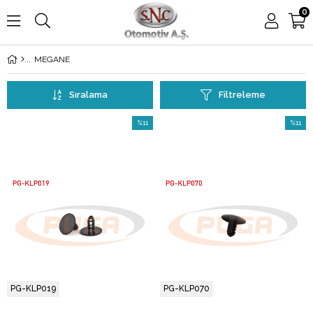
0
MEGANE
Sıralama
Filtreleme
%11
%11
İndirim
İndirim
%11İndirim
%11İndi
PG-KLP019
PG-KLP070