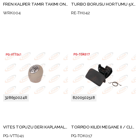
FREN KALIPER TAMIR TAKIMI ON FLUENCE / MEGANE II / MEGANE III / DUSTER / DOKKER / LODGY / LOGAN
TURBO BORUSU HORTUMU 5X11X260 RENAULT MEGANE II (BM0/1,CM0/1) 1.5 DCI 2002-2008
WRK004
RE-TH042
328650024R
8200502518
VITES TOPUZU DERI KAPLAMALI DIKISLI BEJ MEGANE III / FLUENCE
TORPIDO KILIDI MEGANE II / CLIO III
PG-VTT041
PG-TOK017