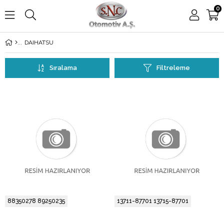
0
DAIHATSU
Sıralama
Filtreleme
88350278 89250235
13711-87701 13715-87701