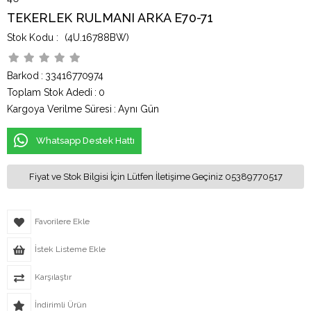
TEKERLEK RULMANI ARKA E70-71
(4U.16788BW)
Barkod
:
33416770974
Toplam Stok Adedi
:
0
Kargoya Verilme Süresi
:
Aynı Gün
Whatsapp Destek Hattı
Fiyat ve Stok Bilgisi İçin Lütfen İletişime Geçiniz 05389770517
Favorilere Ekle
İstek Listeme Ekle
Karşılaştır
İndirimli Ürün