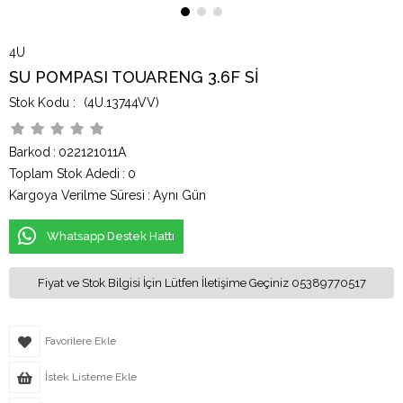
4U
SU POMPASI TOUARENG 3.6F Sİ
(4U.13744VV)
Barkod
:
022121011A
Toplam Stok Adedi
:
0
Kargoya Verilme Süresi
:
Aynı Gün
Whatsapp Destek Hattı
Fiyat ve Stok Bilgisi İçin Lütfen İletişime Geçiniz 05389770517
Favorilere Ekle
İstek Listeme Ekle