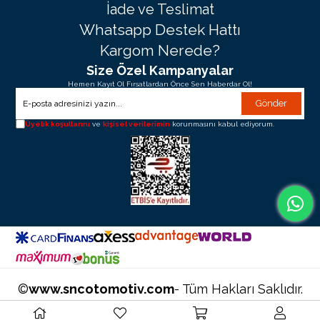
İade ve Teslimat
Whatsapp Destek Hattı
Kargom Nerede?
Size Özel Kampanyalar
Hemen Kayıt Ol Fırsatlardan Önce Sen Haberdar Ol!
Gönder
Üyelik koşullarını
ve
kişisel verilerimin
korunmasını kabul ediyorum.
©
www.sncotomotiv.com
- Tüm Hakları Saklıdır.