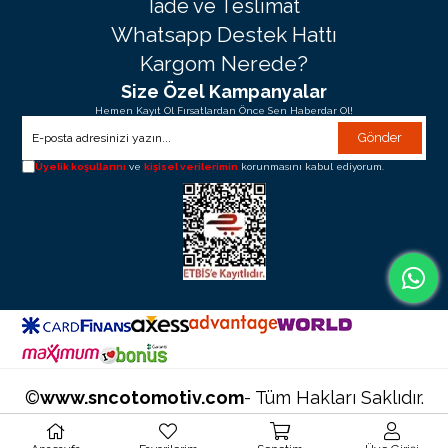
İade ve Teslimat
Whatsapp Destek Hattı
Kargom Nerede?
Size Özel Kampanyalar
Hemen Kayıt Ol Fırsatlardan Önce Sen Haberdar Ol!
Gönder
Üyelik koşullarını
ve
kişisel verilerimin
korunmasını kabul ediyorum.
©
www.sncotomotiv.com
- Tüm Hakları Saklıdır.