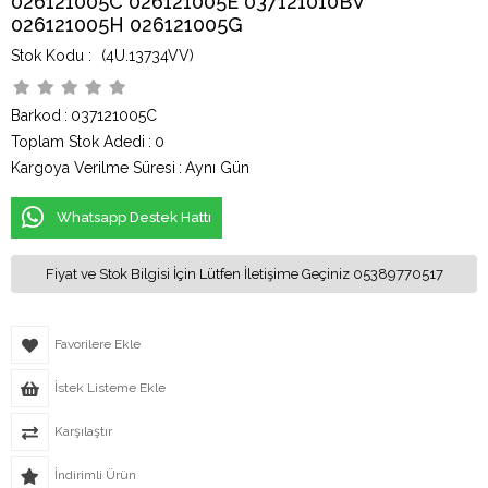
026121005C 026121005E 037121010BV
026121005H 026121005G
(4U.13734VV)
Barkod
:
037121005C
Toplam Stok Adedi
:
0
Kargoya Verilme Süresi
:
Aynı Gün
Whatsapp Destek Hattı
Fiyat ve Stok Bilgisi İçin Lütfen İletişime Geçiniz 05389770517
Favorilere Ekle
İstek Listeme Ekle
Karşılaştır
İndirimli Ürün