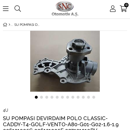
0
SU POMPASI DEVIRDAIM POLO CLASSIC-CADDY-T4-GOLF-VENTO-A80-G01-G02-1.6-1.9 026121005C 026121005E 037121010BV 026121005H 026121005G
4U
SU POMPASI DEVIRDAIM POLO CLASSIC-
CADDY-T4-GOLF-VENTO-A80-G01-G02-1.6-1.9