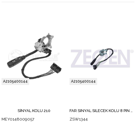
A2105400144
A2105400144
SİNYAL KOLU 210
FAR SINYAL SILECEK KOLU 8 PIN MERCEDES E SERISI (W210) 1995-2002
MEY0148009057
ZSW1344