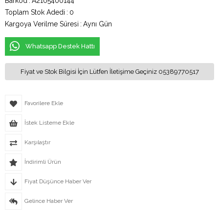
Barkod
:
A2105400144
Toplam Stok Adedi
:
0
Kargoya Verilme Süresi
:
Aynı Gün
Whatsapp Destek Hattı
Fiyat ve Stok Bilgisi İçin Lütfen İletişime Geçiniz 05389770517
Favorilere Ekle
İstek Listeme Ekle
Karşılaştır
İndirimli Ürün
Fiyat Düşünce Haber Ver
Gelince Haber Ver