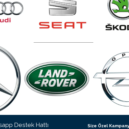
app Destek Hattı
Size Özel Kampany