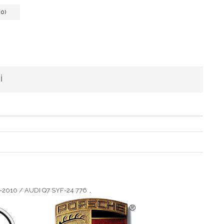
0)
I
010 / AUDI Q7 SYF-24 776
,