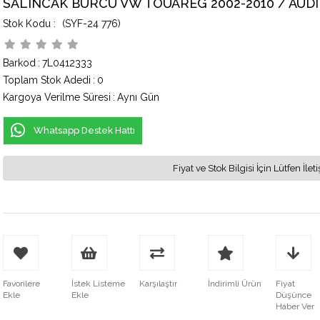
SALINCAK BURCU VW TOUAREG 2002-2010 / AUDI
(SYF-24 776)
Barkod
:
7L0412333
Toplam Stok Adedi
:
0
Kargoya Verilme Süresi
:
Aynı Gün
Whatsapp Destek Hattı
Fiyat ve Stok Bilgisi İçin Lütfen İ
Favorilere
İstek Listeme
Karşılaştır
İndirimli Ürün
Fiyat
Ekle
Ekle
Düşünce
Haber Ver