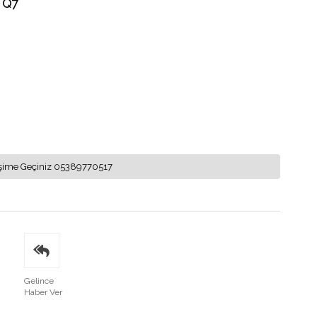
 Q7
letişime Geçiniz 05389770517
Gelince
Haber Ver