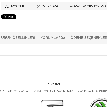
TAVSIYE ET
YORUM YAZ
SORULAR (0) VE CEVAPLAR (
ÜRÜN ÖZELLIKLERI
YORUMLAR
(0)
ÖDEME SEÇENEKLER
Etiketler
6 7L0412333 VW SYF
,
7L0412333 SALINCAK BURCU VW TOUAREG 2002-2