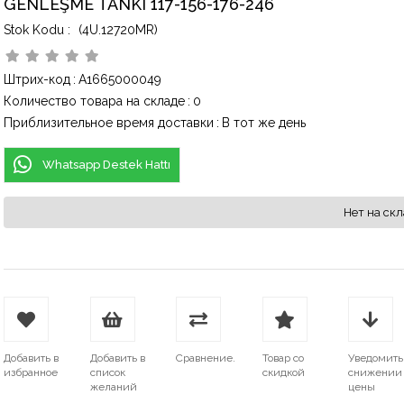
GENLEŞME TANKI 117-156-176-246
(4U.12720MR)
Штрих-код
:
A1665000049
Количество товара на складе
:
0
Приблизительное время доставки
:
В тот же день
Whatsapp Destek Hattı
Нет на скл
Добавить в
Добавить в
Сравнение.
Товар со
Уведомить
избранное
список
скидкой
снижении
желаний
цены