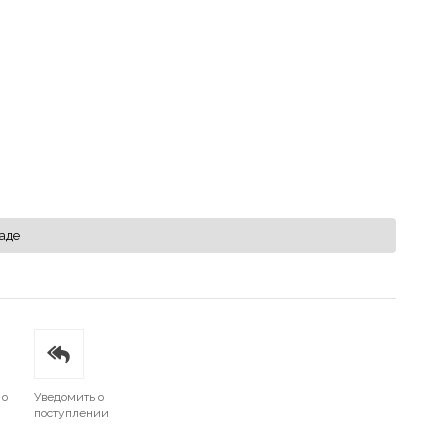
аде
 о
Уведомить о
поступлении