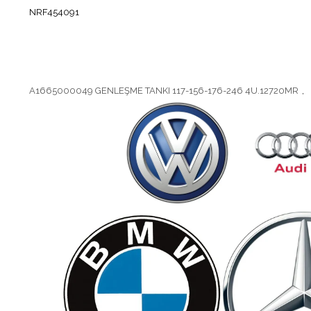
NRF454091
A1665000049 GENLEŞME TANKI 117-156-176-246 4U.12720MR
,