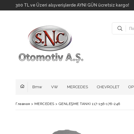
300 TL ve Üzeri alışverişlerde AYNI GÜN ücretsiz kar
Bmw
VW
MERCEDES
CHEVROLET
OP
Главная
>
MERCEDES
>
GENLEŞME TANKI 117-156-176-246