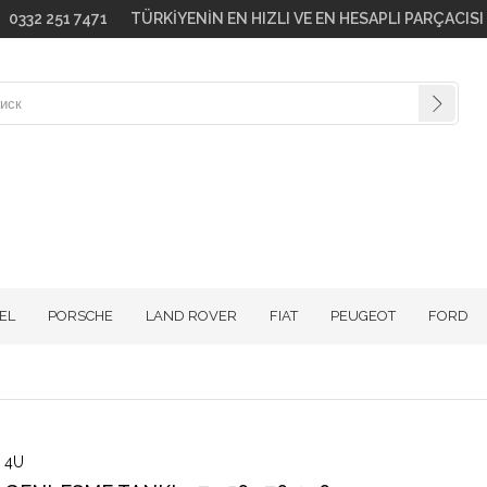
go! 0332 251 7471 TÜRKİYENİN EN HIZLI VE EN HESAPLI PARÇACIS
EL
PORSCHE
LAND ROVER
FIAT
PEUGEOT
FORD
4U