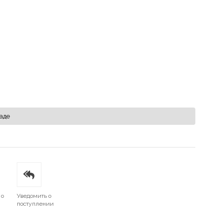
аде
 о
Уведомить о
поступлении