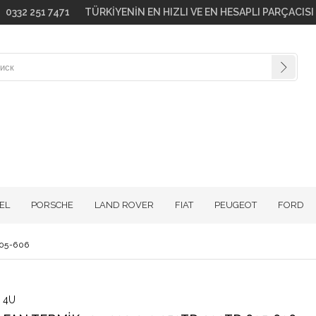
go! 0332 251 7471 TÜRKİYENİN EN HIZLI VE EN HESAPLI PARÇACIS
EL
PORSCHE
LAND ROVER
FIAT
PEUGEOT
FORD
05-606
4U