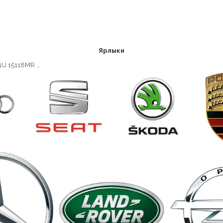
Ярлыки
4U.15118MR
,