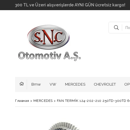
300 TL ve Üzeri alışverişlerde AYNI GÜN ücretsiz kar
Bmw
VW
MERCEDES
CHEVROLET
OP
Главная
>
MERCEDES
>
FAN TERMİK 124-202-210 250TD-300TD 6