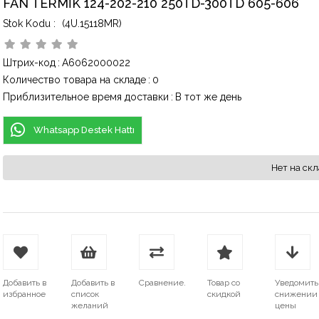
FAN TERMİK 124-202-210 250TD-300TD 605-606
(4U.15118MR)
Штрих-код
:
A6062000022
Количество товара на складе
:
0
Приблизительное время доставки
:
В тот же день
Whatsapp Destek Hattı
Нет на скл
Добавить в
Добавить в
Сравнение.
Товар со
Уведомить
избранное
список
скидкой
снижении
желаний
цены