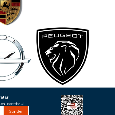
alar
Sen Haberdar Ol!
Gönder