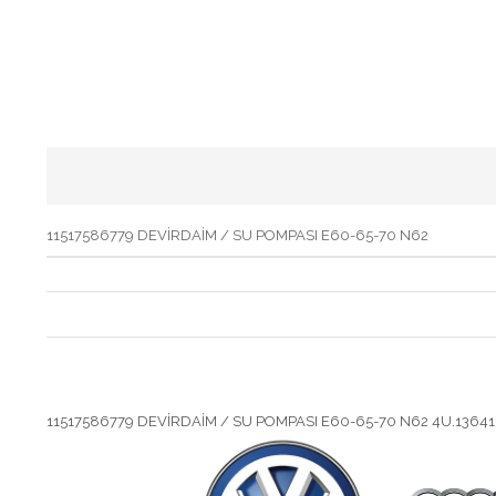
11517586779 DEVİRDAİM / SU POMPASI E60-65-70 N62
11517586779 DEVİRDAİM / SU POMPASI E60-65-70 N62 4U.136