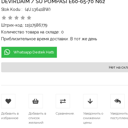
DEVİRDAİM / SU POMPASI E60-65-70 N62
(4U.13641BW)
Штрих-код
:
11517586779
Количество товара на складе
:
0
Приблизительное время доставки
:
В тот же день
Whatsapp Destek Hattı
Нет на скл
Добавить в
Добавить в
Сравнение.
Уведомить о
Уведомить
избранное
список
снижении
поступлен
желаний
цены