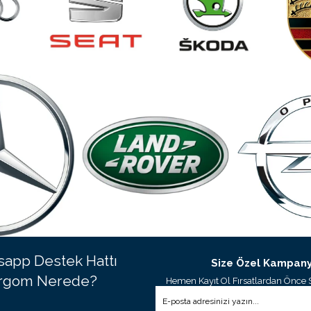
app Destek Hattı
Size Özel Kampany
rgom Nerede?
Hemen Kayıt Ol Fırsatlardan Önce 