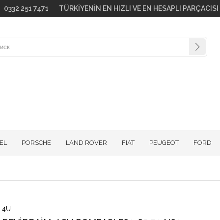
go! 0332 251 7471 TÜRKİYENİN EN HIZLI VE EN HESAPLI PARÇACIS
EL
PORSCHE
LAND ROVER
FIAT
PEUGEOT
FORD
4U