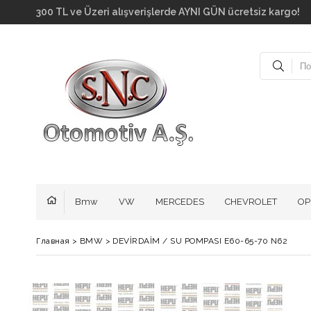
300 TL ve Üzeri alışverişlerde AYNI GÜN ücretsiz kar
Bmw
VW
MERCEDES
CHEVROLET
OP
Главная
>
BMW
>
DEVİRDAİM / SU POMPASI E60-65-70 N62