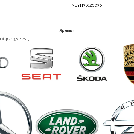
MEY1130120036
Ярлыки
Dİ 4U.13701VV
,