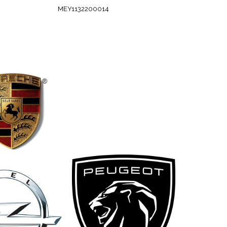
MEY1132200014