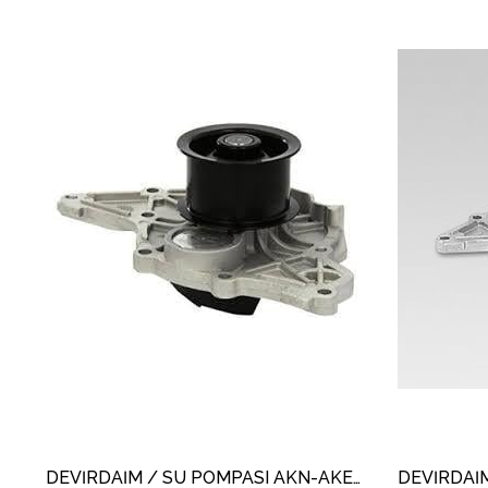
DEVİRDAİM / SU POMPASI AKN-AKE-BDH A4-A6 2.5TDİ