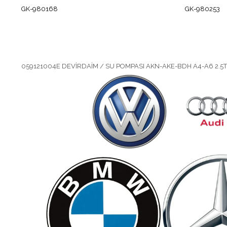
GK-980168
GK-980253
059121004E DEVİRDAİM / SU POMPASI AKN-AKE-BDH A4-A6 2.5T