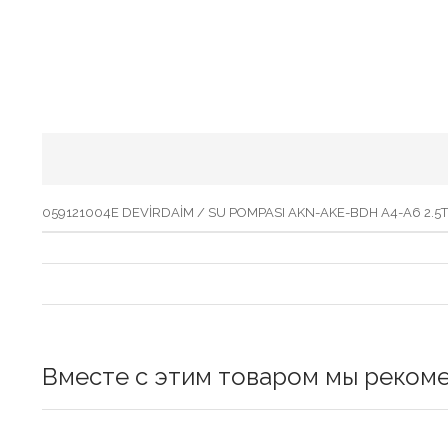
059121004E DEVİRDAİM / SU POMPASI AKN-AKE-BDH A4-A6 2.5T
Вместе с этим товаром мы реком