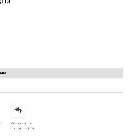
5TDİ
аде
 о
Уведомить о
поступлении