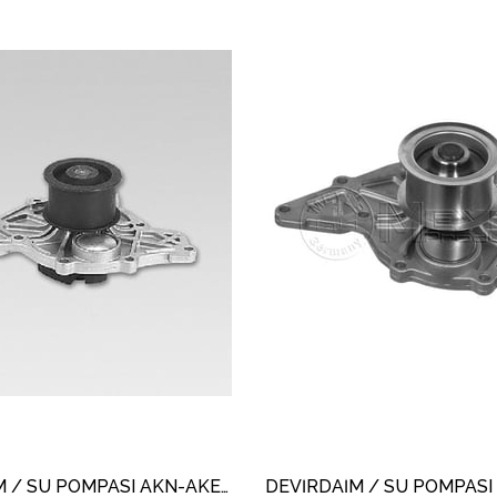
DEVİRDAİM / SU POMPASI AKN-AKE-BDH A4-A6 2.5TDİ