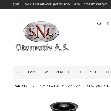
300 TL ve Üzeri alışverişlerde AYNI GÜN ücretsiz kar
Bmw
VW
MERCEDES
CHEVROLET
OP
Главная
>
DEVİRDAİM / SU POMPASI AKN-AKE-BDH A4-A6 2.5TDİ