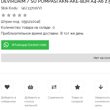
DEVİRDAİM / SU POMPASI AKN-AKE-BDH A4-A6 2.
(4U.13701VV)
Штрих-код
:
059121004E
Количество товара на складе
:
0
Приблизительное время доставки
:
В тот же день
Whatsapp Destek Hattı
Нет на скл
Добавить в
Добавить в
Сравнение.
Товар со
Уведомить
избранное
список
скидкой
снижении
желаний
цены