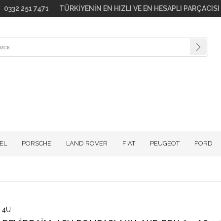
go! 0332 251 7471 TÜRKİYENİN EN HIZLI VE EN HESAPLI PARÇACIS
EL
PORSCHE
LAND ROVER
FIAT
PEUGEOT
FORD
4U