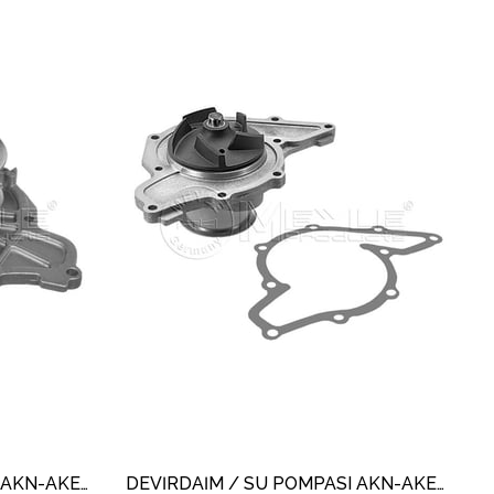
DEVİRDAİM / SU POMPASI AKN-AKE-BDH A4-A6 2.5TDİ
DEVİRDAİM / SU POMPASI AKN-AKE-BDH A4-A6 2.5TDİ