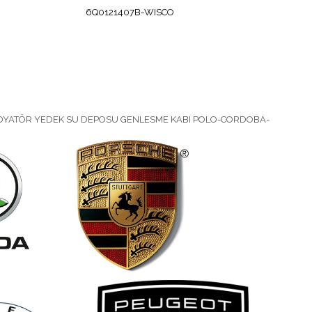
6Q0121407B-WISCO
BL-143
DYATÖR YEDEK SU DEPOSU GENLESME KABI POLO-CORDOBA-