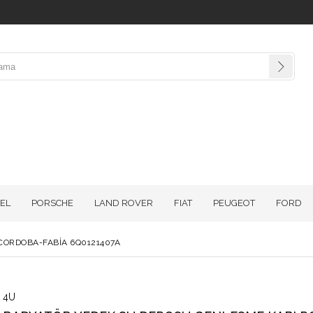
EL
PORSCHE
LAND ROVER
FIAT
PEUGEOT
FORD
CORDOBA-FABİA 6Q0121407A
4U