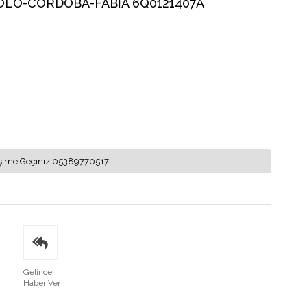
OLO-CORDOBA-FABİA 6Q0121407A
letişime Geçiniz 05389770517
Gelince
Haber Ver