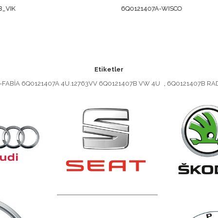
6Q0121407A-WISCO
Etiketler
FABİA 6Q0121407A 4U.12763VV 6Q0121407B VW 4U
,
6Q0121407B RA