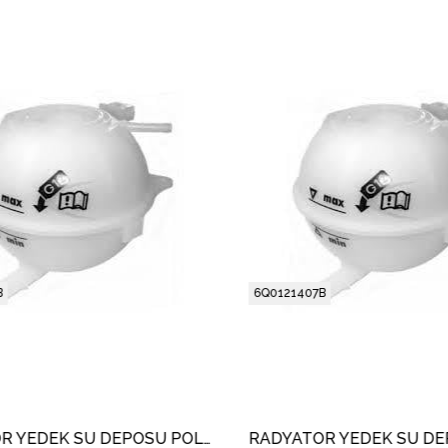
6Q0121407B
RADYATÖR YEDEK SU DEPOSU POLO 4 - FABIA - IBIZA - CORDOBA 2001-05