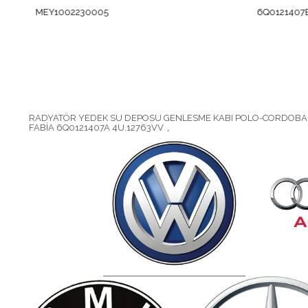
MEY1002230005
6Q0121407B_VIK
RADYATÖR YEDEK SU DEPOSU GENLESME KABI POLO-CORDOBA-
FABİA 6Q0121407A 4U.12763VV
,