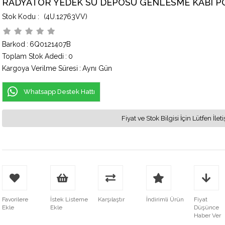
RADYATÖR YEDEK SU DEPOSU GENLESME KABI P
(4U.12763VV)
Barkod
:
6Q0121407B
Toplam Stok Adedi
:
0
Kargoya Verilme Süresi
:
Aynı Gün
Whatsapp Destek Hattı
Fiyat ve Stok Bilgisi İçin Lütfen İ
Favorilere
İstek Listeme
Karşılaştır
İndirimli Ürün
Fiyat
Ekle
Ekle
Düşünce
Haber Ver