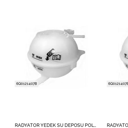
6Q0121407B
6Q0121407B
RADYATÖR YEDEK SU DEPOSU POLO 4 - FABIA - IBIZA - CORDOBA 2001-05