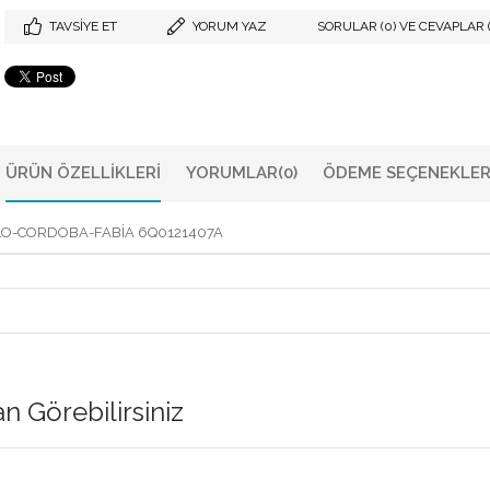
TAVSIYE ET
YORUM YAZ
SORULAR (0) VE CEVAPLAR (
ÜRÜN ÖZELLIKLERI
YORUMLAR
(0)
ÖDEME SEÇENEKLER
LO-CORDOBA-FABİA 6Q0121407A
 Görebilirsiniz