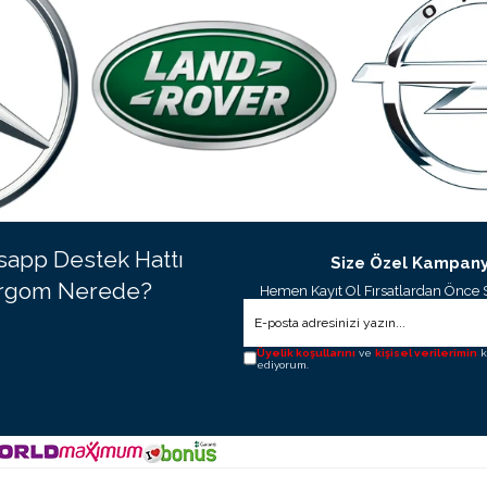
app Destek Hattı
Size Özel Kampany
rgom Nerede?
Hemen Kayıt Ol Fırsatlardan Önce 
Üyelik koşullarını
ve
kişisel verilerimin
k
ediyorum.