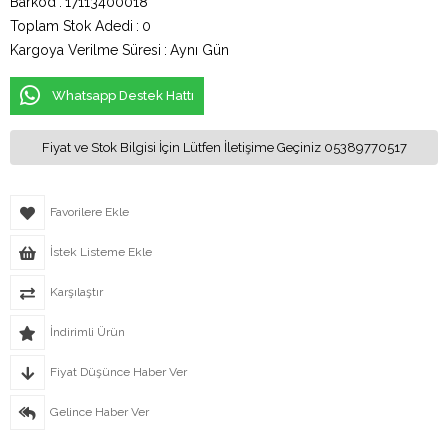
Barkod
:
17113400018
Toplam Stok Adedi
:
0
Kargoya Verilme Süresi
:
Aynı Gün
Whatsapp Destek Hattı
Fiyat ve Stok Bilgisi İçin Lütfen İletişime Geçiniz 05389770517
Favorilere Ekle
İstek Listeme Ekle
Karşılaştır
İndirimli Ürün
Fiyat Düşünce Haber Ver
Gelince Haber Ver