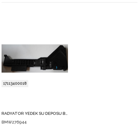
17113400018
RADYATÖR YEDEK SU DEPOSU BAGLANTI BRAKETI X.3 E83 03-10
BMW276944