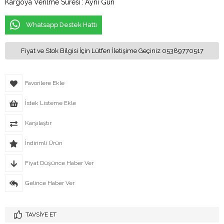
Kargoya Verilme Süresi
:
Aynı Gün
Whatsapp Destek Hattı
Fiyat ve Stok Bilgisi İçin Lütfen İletişime Geçiniz 05389770517
Favorilere Ekle
İstek Listeme Ekle
Karşılaştır
İndirimli Ürün
Fiyat Düşünce Haber Ver
Gelince Haber Ver
TAVSIYE ET