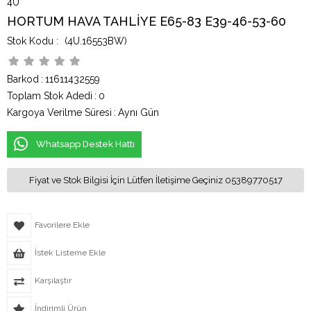
4U
HORTUM HAVA TAHLİYE E65-83 E39-46-53-60
(4U.16553BW)
Barkod
:
11611432559
Toplam Stok Adedi
:
0
Kargoya Verilme Süresi
:
Aynı Gün
Whatsapp Destek Hattı
Fiyat ve Stok Bilgisi İçin Lütfen İletişime Geçiniz 05389770517
Favorilere Ekle
İstek Listeme Ekle
Karşılaştır
İndirimli Ürün