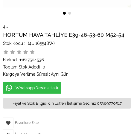
4U
HORTUM HAVA TAHLİYE E39-46-53-60 M52-54
(4U.16554BW)
Barkod
:
11617504536
Toplam Stok Adedi
:
0
Kargoya Verilme Süresi
:
Aynı Gün
Whatsapp Destek Hattı
Fiyat ve Stok Bilgisi İçin Lütfen İletişime Geçiniz 05389770517
Favorilere Ekle