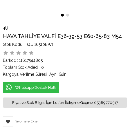
4U
HAVA TAHLİYE VALFİ E36-39-53 E60-65-83 M54
(4U.16510BW)
Barkod
:
11617544805
Toplam Stok Adedi
:
0
Kargoya Verilme Süresi
:
Aynı Gün
Whatsapp Destek Hattı
Fiyat ve Stok Bilgisi İçin Lütfen İletişime Geçiniz 05389770517
Favorilere Ekle