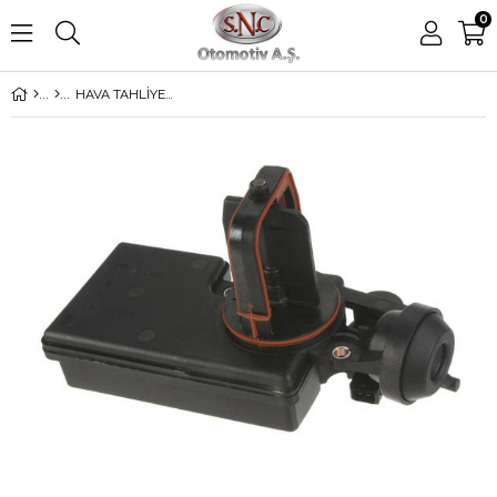
0
HAVA TAHLİYE VALFİ E36-39-53 E60-65-83 M54