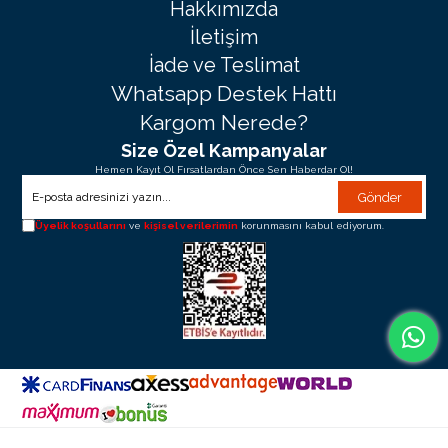
Hakkımızda
İletişim
İade ve Teslimat
Whatsapp Destek Hattı
Kargom Nerede?
Size Özel Kampanyalar
Hemen Kayıt Ol Fırsatlardan Önce Sen Haberdar Ol!
Gönder
Üyelik koşullarını
ve
kişisel verilerimin
korunmasını kabul ediyorum.