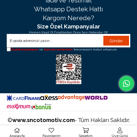
İade ve Teslimat
Whatsapp Destek Hattı
Kargom Nerede?
Size Özel Kampanyalar
Hemen Kayıt Ol Fırsatlardan Önce Sen Haberdar Ol!
Gönder
Üyelik koşullarını
ve
kişisel verilerimin
korunmasını kabul ediyorum.
©
www.sncotomotiv.com
- Tüm Hakları Saklıdır.
Anasayfa
Favorilerim
Sepetim
Üye Girişi