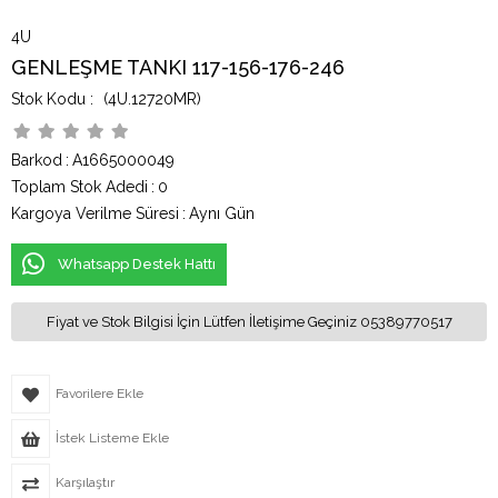
4U
GENLEŞME TANKI 117-156-176-246
(4U.12720MR)
Barkod
:
A1665000049
Toplam Stok Adedi
:
0
Kargoya Verilme Süresi
:
Aynı Gün
Whatsapp Destek Hattı
Fiyat ve Stok Bilgisi İçin Lütfen İletişime Geçiniz 05389770517
Favorilere Ekle
İstek Listeme Ekle
Karşılaştır