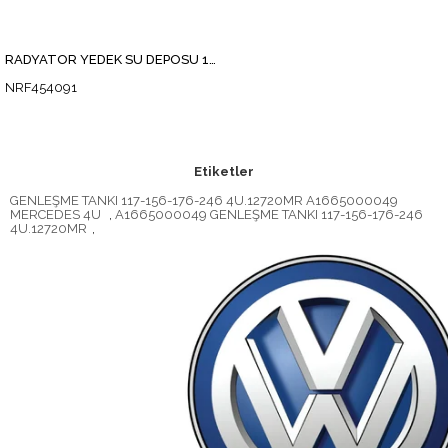
RADYATÖR YEDEK SU DEPOSU 117-156-176-246
NRF454091
Etiketler
GENLEŞME TANKI 117-156-176-246 4U.12720MR A1665000049
MERCEDES 4U
,
A1665000049 GENLEŞME TANKI 117-156-176-246
4U.12720MR
,