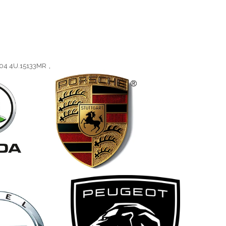
04 4U.15133MR
,