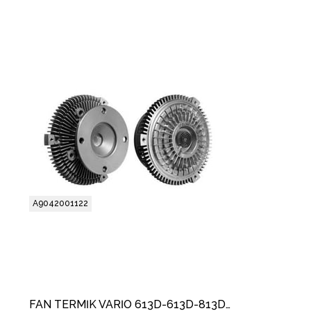
A9042001122
FAN TERMİK VARİO 613D-613D-813D 904