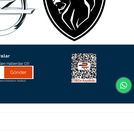
alar
Sen Haberdar Ol!
Gönder
orunmasını kabul