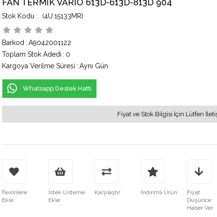
FAN TERMİK VARİO 613D-613D-813D 904
(4U.15133MR)
Barkod
:
A9042001122
Toplam Stok Adedi
:
0
Kargoya Verilme Süresi
:
Aynı Gün
Whatsapp Destek Hattı
Fiyat ve Stok Bilgisi İçin Lütfen İ
Favorilere
İstek Listeme
Karşılaştır
İndirimli Ürün
Fiyat
Ekle
Ekle
Düşünce
Haber Ver