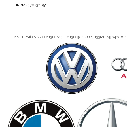
BHR8MV376732051
FAN TERMİK VARİO 613D-613D-813D 904 4U.15133MR A9042001