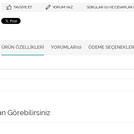
TAVSIYE ET
YORUM YAZ
SORULAR (0) VE CEVAPLAR (
ÜRÜN ÖZELLIKLERI
YORUMLAR
(0)
ÖDEME SEÇENEKLER
 Görebilirsiniz