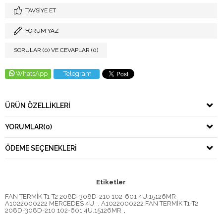
TAVSIYE ET
YORUM YAZ
SORULAR (0) VE CEVAPLAR (0)
WhatsApp
Telegram
ÜRÜN ÖZELLIKLERI
YORUMLAR
(0)
ÖDEME SEÇENEKLERI
Etiketler
FAN TERMİK T1-T2 208D-308D-210 102-601 4U.15126MR
A1022000222 MERCEDES 4U
,
A1022000222 FAN TERMİK T1-T2
208D-308D-210 102-601 4U.15126MR
,