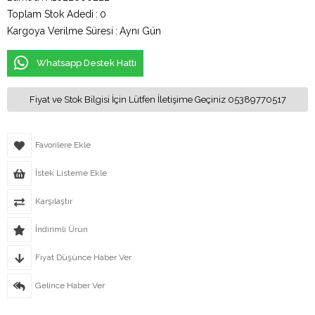
Toplam Stok Adedi
:
0
Kargoya Verilme Süresi
:
Aynı Gün
Whatsapp Destek Hattı
Fiyat ve Stok Bilgisi İçin Lütfen İletişime Geçiniz 05389770517
Favorilere Ekle
İstek Listeme Ekle
Karşılaştır
İndirimli Ürün
Fiyat Düşünce Haber Ver
Gelince Haber Ver