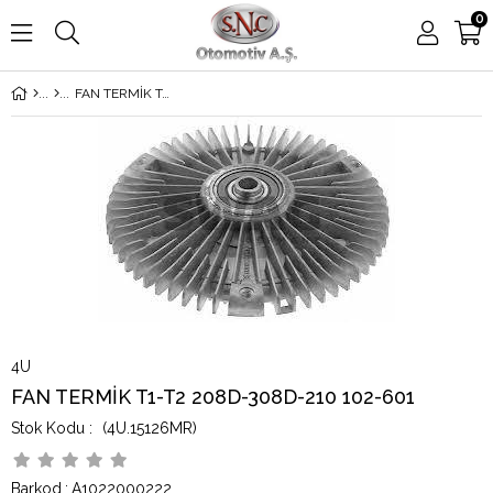
0
FAN TERMİK T1-T2 208D-308D-210 102-601
4U
FAN TERMİK T1-T2 208D-308D-210 102-601
(4U.15126MR)
Barkod
:
A1022000222