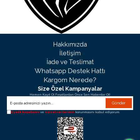
Hakkımızda
İletişim
İade ve Teslimat
Whatsapp Destek Hattı
Kargom Nerede?
Size Özel Kampanyalar
Hemen Kayıt Ol Fırsatlardan Önce Sen Haberdar Ol!
Gönder
Üyelik koşullarını
ve
kişisel verilerimin
korunmasını kabul ediyorum.