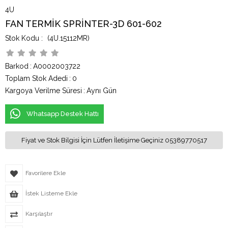
4U
FAN TERMİK SPRİNTER-3D 601-602
(4U.15112MR)
Barkod
:
A0002003722
Toplam Stok Adedi
:
0
Kargoya Verilme Süresi
:
Aynı Gün
Whatsapp Destek Hattı
Fiyat ve Stok Bilgisi İçin Lütfen İletişime Geçiniz 05389770517
Favorilere Ekle
İstek Listeme Ekle
Karşılaştır