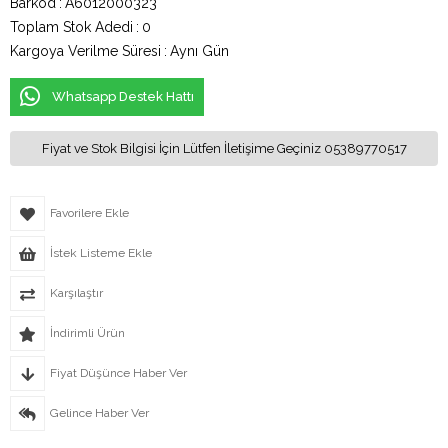
Barkod
:
A6012000323
Toplam Stok Adedi
:
0
Kargoya Verilme Süresi
:
Aynı Gün
Whatsapp Destek Hattı
Fiyat ve Stok Bilgisi İçin Lütfen İletişime Geçiniz 05389770517
Favorilere Ekle
İstek Listeme Ekle
Karşılaştır
İndirimli Ürün
Fiyat Düşünce Haber Ver
Gelince Haber Ver