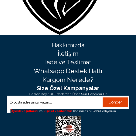
Hakkımızda
İletişim
İade ve Teslimat
Whatsapp Destek Hattı
Kargom Nerede?
Size Özel Kampanyalar
Hemen Kayıt Ol Fırsatlardan Önce Sen Haberdar Ol!
Gönder
Üyelik koşullarını
ve
kişisel verilerimin
korunmasını kabul ediyorum.