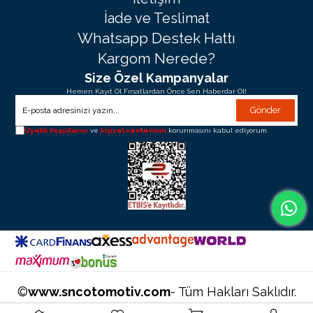
İade ve Teslimat
Whatsapp Destek Hattı
Kargom Nerede?
Size Özel Kampanyalar
Hemen Kayıt Ol Fırsatlardan Önce Sen Haberdar Ol!
Gönder
Üyelik koşullarını
ve
kişisel verilerimin
korunmasını kabul ediyorum.
©
www.sncotomotiv.com
- Tüm Hakları Saklıdır.