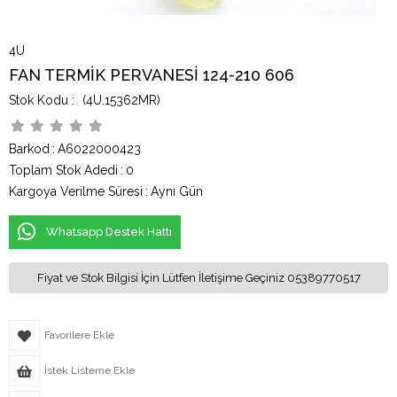
4U
FAN TERMİK PERVANESİ 124-210 606
(4U.15362MR)
Barkod
:
A6022000423
Toplam Stok Adedi
:
0
Kargoya Verilme Süresi
:
Aynı Gün
Whatsapp Destek Hattı
Fiyat ve Stok Bilgisi İçin Lütfen İletişime Geçiniz 05389770517
Favorilere Ekle
İstek Listeme Ekle