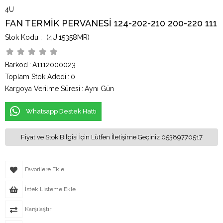
4U
FAN TERMİK PERVANESİ 124-202-210 200-220 111
(4U.15358MR)
Barkod
:
A1112000023
Toplam Stok Adedi
:
0
Kargoya Verilme Süresi
:
Aynı Gün
Whatsapp Destek Hattı
Fiyat ve Stok Bilgisi İçin Lütfen İletişime Geçiniz 05389770517
Favorilere Ekle
İstek Listeme Ekle
Karşılaştır