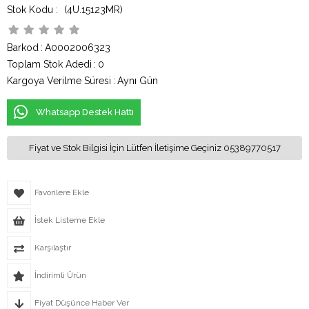
(4U.15123MR)
Barkod
:
A0002006323
Toplam Stok Adedi
:
0
Kargoya Verilme Süresi
:
Aynı Gün
Whatsapp Destek Hattı
Fiyat ve Stok Bilgisi İçin Lütfen İletişime Geçiniz 05389770517
Favorilere Ekle
İstek Listeme Ekle
Karşılaştır
İndirimli Ürün
Fiyat Düşünce Haber Ver