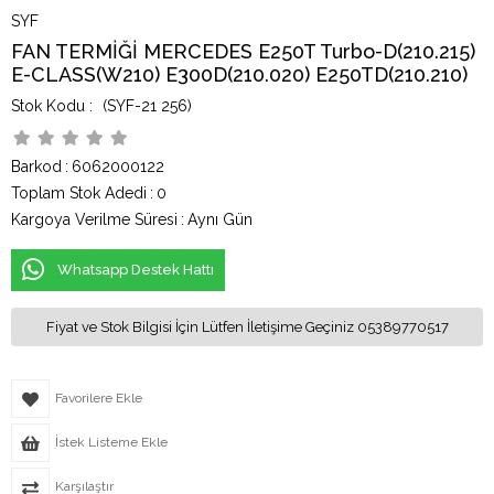
SYF
FAN TERMİĞİ MERCEDES E250T Turbo-D(210.215)
E-CLASS(W210) E300D(210.020) E250TD(210.210)
(SYF-21 256)
Barkod
:
6062000122
Toplam Stok Adedi
:
0
Kargoya Verilme Süresi
:
Aynı Gün
Whatsapp Destek Hattı
Fiyat ve Stok Bilgisi İçin Lütfen İletişime Geçiniz 05389770517
Favorilere Ekle
İstek Listeme Ekle
Karşılaştır