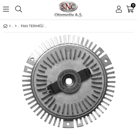
0
FAN TERMİĞİ MERCEDES E250T Turbo-D(210.215) E-CLASS(W210) E300D(210.020) E250TD(210.210)