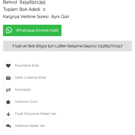
Barkod
:
64546921395
Toplam Stok Adedi
:
0
Kargoya Verilme Süresi
:
Aynı Gün
Whatsapp Destek Hattı
Fiyat ve Stok Bilgisi İçin Lütfen İletişime Geçiniz 05389770517
Favorilere Ekle
İstek Listeme Ekle
Karşılaştır
İndirimli Ürün
Fiyat Düşünce Haber Ver
Gelince Haber Ver