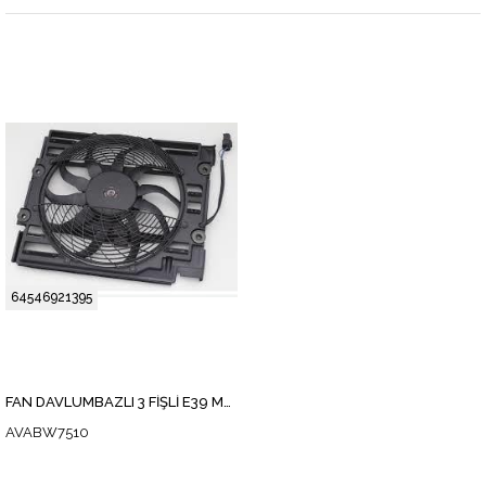
64546921395
FAN DAVLUMBAZLI 3 FİŞLİ E39 M52-54 1999-03
AVABW7510