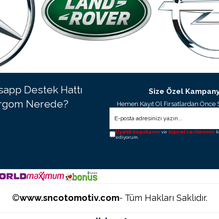
app Destek Hattı
Size Özel Kampany
rgom Nerede?
Hemen Kayıt Ol Fırsatlardan Önce 
Üyelik koşullarını
ve
kişisel verilerimin
k
ediyorum.
©
www.sncotomotiv.com
- Tüm Hakları Saklıdır.