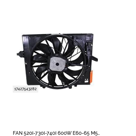
17427543282
FAN 520İ-730İ-740İ 600W E60-65 M54-N52-62