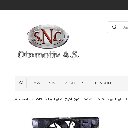
BMW
VW
MERCEDES
CHEVROLET
OP
Anasayfa
>
BMW
>
FAN 520İ-730İ-740İ 600W E60-65 M54-N52-62