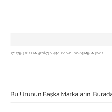
17427543282 FAN 520İ-730İ-740İ 600W E60-65 M54-N52-62
Bu Ürünün Başka Markalarını Buradan