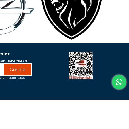
alar
Sen Haberdar Ol!
Gönder
orunmasını kabul