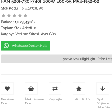
FAN 520İ-730İ-740İ 600W E60-65 M54-N52-62
(4U.15717BW)
Barkod
:
17427543282
Toplam Stok Adedi
:
0
Kargoya Verilme Süresi
:
Aynı Gün
Whatsapp Destek Hattı
Fiyat ve Stok Bilgisi İçin Lütfen İ
Favorilere
İstek Listeme
Karşılaştır
İndirimli Ürün
Fiyat
Ekle
Ekle
Düşünce
Haber Ver