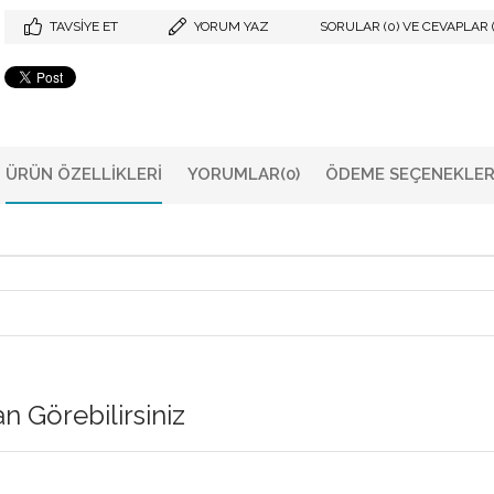
TAVSIYE ET
YORUM YAZ
SORULAR (0) VE CEVAPLAR (
ÜRÜN ÖZELLIKLERI
YORUMLAR
(0)
ÖDEME SEÇENEKLER
 Görebilirsiniz