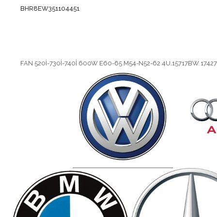
BHR8EW351104451
FAN 520İ-730İ-740İ 600W E60-65 M54-N52-62 4U.15717BW 174