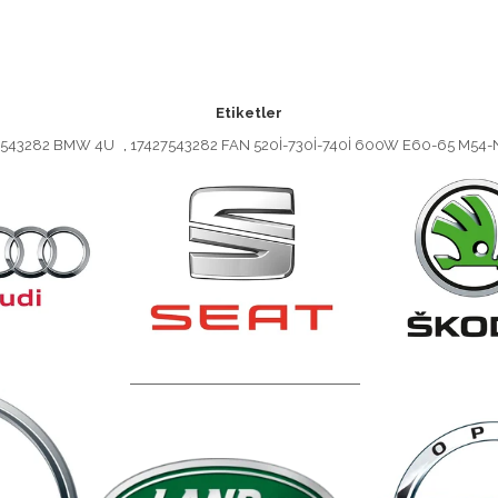
Etiketler
27543282 BMW 4U
,
17427543282 FAN 520İ-730İ-740İ 600W E60-65 M54