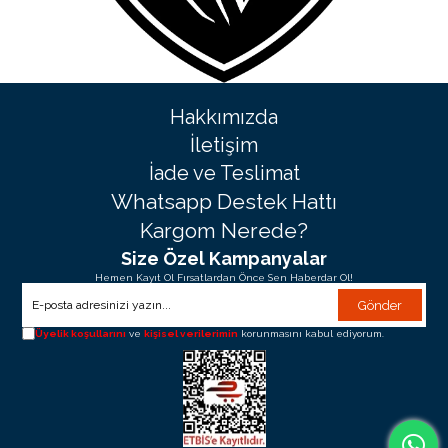
Hakkımızda
İletişim
İade ve Teslimat
Whatsapp Destek Hattı
Kargom Nerede?
Size Özel Kampanyalar
Hemen Kayıt Ol Fırsatlardan Önce Sen Haberdar Ol!
Gönder
Üyelik koşullarını
ve
kişisel verilerimin
korunmasını kabul ediyorum.