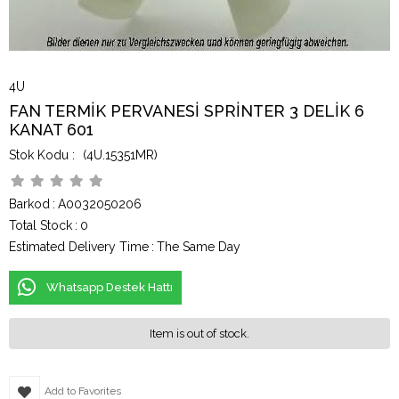
4U
FAN TERMİK PERVANESİ SPRİNTER 3 DELİK 6
KANAT 601
(4U.15351MR)
Barkod
:
A0032050206
Total Stock
:
0
Estimated Delivery Time
:
The Same Day
Whatsapp Destek Hattı
Item is out of stock.
Add to Favorites