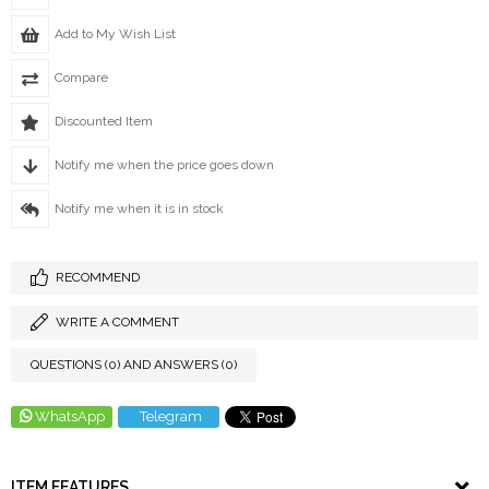
Add to My Wish List
Compare
Discounted Item
Notify me when the price goes down
Notify me when it is in stock
RECOMMEND
WRITE A COMMENT
QUESTIONS (0) AND ANSWERS (0)
WhatsApp
Telegram
ITEM FEATURES