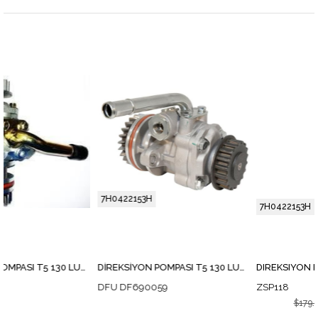
7H0422153H
7H0422153H
DİREKSİYON POMPASI T5 130 LUK 2.5TDİ
DİREKSİYON POMPASI T5 130 LUK 2.5TDİ - 7H0422153A
DFU DF690059
ZSP118
$160.56
$179.45