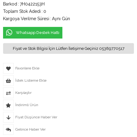
Barkod
:
7H0422153H
Toplam Stok Adedi
:
0
Kargoya Verilme Süresi
:
Aynı Gün
Whatsapp Destek Hattı
Fiyat ve Stok Bilgisi İçin Lütfen İletişime Geçiniz 05389770517
Favorilere Ekle
İstek Listeme Ekle
Karşılaştır
İndirimli Ürün
Fiyat Düşünce Haber Ver
Gelince Haber Ver