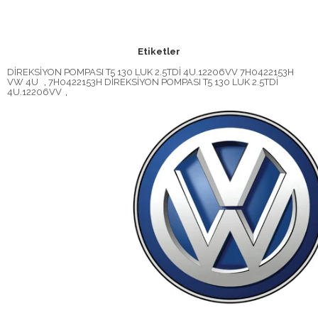
Etiketler
DİREKSİYON POMPASI T5 130 LUK 2.5TDİ 4U.12206VV 7H0422153H
VW 4U
,
7H0422153H DİREKSİYON POMPASI T5 130 LUK 2.5TDİ
4U.12206VV
,