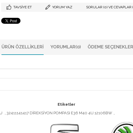
TAVSIYE ET
YORUM YAZ
SORULAR (0) VE CEVAPLAR (
ÜRÜN ÖZELLIKLERI
YORUMLAR
(0)
ÖDEME SEÇENEKLER
Etiketler
4U
,
32411141417 DİREKSİYON POMPASI E36 M40 4U.12106BW
,