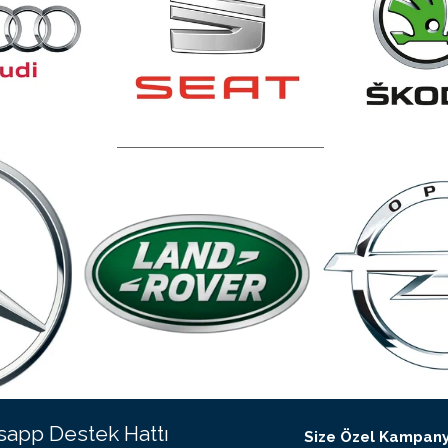
app Destek Hattı
Size Özel Kampany