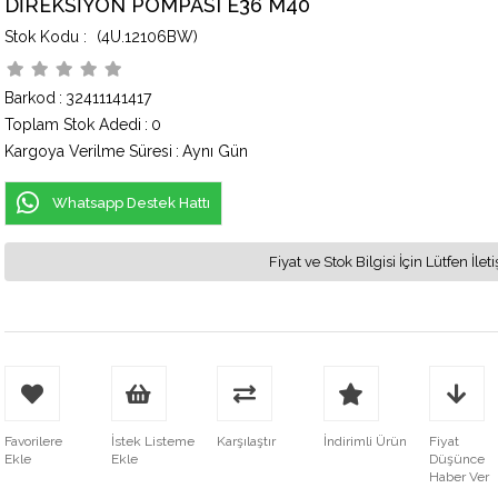
DİREKSİYON POMPASI E36 M40
(4U.12106BW)
Barkod
:
32411141417
Toplam Stok Adedi
:
0
Kargoya Verilme Süresi
:
Aynı Gün
Whatsapp Destek Hattı
Fiyat ve Stok Bilgisi İçin Lütfen İ
Favorilere
İstek Listeme
Karşılaştır
İndirimli Ürün
Fiyat
Ekle
Ekle
Düşünce
Haber Ver