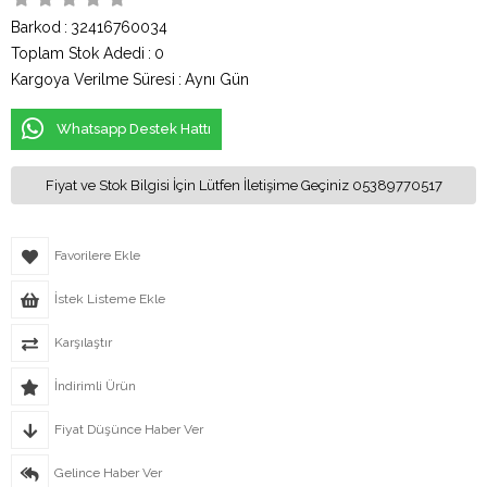
Barkod
:
32416760034
Toplam Stok Adedi
:
0
Kargoya Verilme Süresi
:
Aynı Gün
Whatsapp Destek Hattı
Fiyat ve Stok Bilgisi İçin Lütfen İletişime Geçiniz 05389770517
Favorilere Ekle
İstek Listeme Ekle
Karşılaştır
İndirimli Ürün
Fiyat Düşünce Haber Ver
Gelince Haber Ver