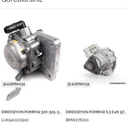
32416760034
32416760034
DİREKSİYON POMPASI 320-325-330 E46-2K M54
DIREKSIYON POMPASI S.3 E46 97-06 3.23
LUK541020910
BMW276210