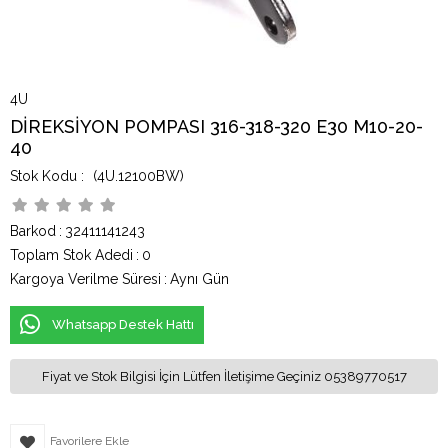
4U
DİREKSİYON POMPASI 316-318-320 E30 M10-20-
40
(4U.12100BW)
Barkod
:
32411141243
Toplam Stok Adedi
:
0
Kargoya Verilme Süresi
:
Aynı Gün
Whatsapp Destek Hattı
Fiyat ve Stok Bilgisi İçin Lütfen İletişime Geçiniz 05389770517
Favorilere Ekle