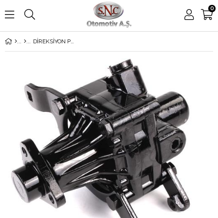
0
DİREKSİYON POMPASI 316-318-320 E30 M10-20-40