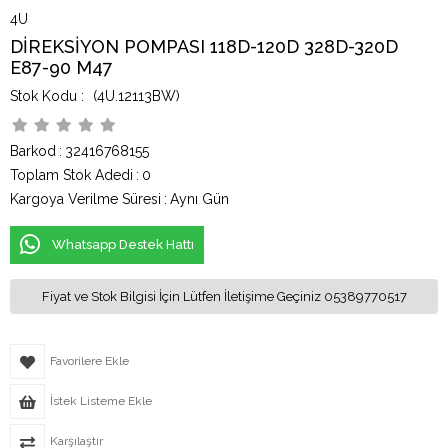
4U
DİREKSİYON POMPASI 118D-120D 328D-320D
E87-90 M47
(4U.12113BW)
Barkod
:
32416768155
Toplam Stok Adedi
:
0
Kargoya Verilme Süresi
:
Aynı Gün
Whatsapp Destek Hattı
Fiyat ve Stok Bilgisi İçin Lütfen İletişime Geçiniz 05389770517
Favorilere Ekle
İstek Listeme Ekle
Karşılaştır