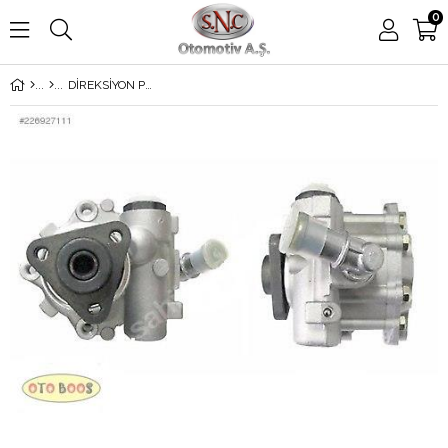
0
DİREKSİYON POMPASI 118D-120D 328D-320D E87-90 M47