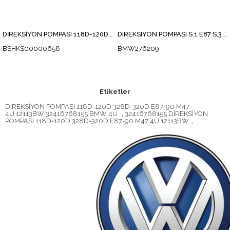
DİREKSİYON POMPASI 118D-120D 328D-320D E87-90 M47
DIREKSIYON POMPASI S.1 E87 S.3 E90
BSHKS00000658
BMW276209
Etiketler
DİREKSİYON POMPASI 118D-120D 328D-320D E87-90 M47
4U.12113BW 32416768155 BMW 4U
,
32416768155 DİREKSİYON
POMPASI 118D-120D 328D-320D E87-90 M47 4U.12113BW
,