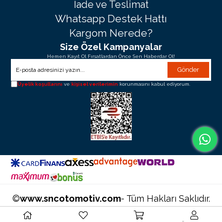
İade ve Teslimat
Whatsapp Destek Hattı
Kargom Nerede?
Size Özel Kampanyalar
Hemen Kayıt Ol Fırsatlardan Önce Sen Haberdar Ol!
Gönder
Üyelik koşullarını
ve
kişisel verilerimin
korunmasını kabul ediyorum.
©
www.sncotomotiv.com
- Tüm Hakları Saklıdır.