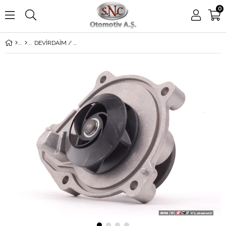
0
DEVİRDAİM / SU POMPASI R55-56-57 F20 N12