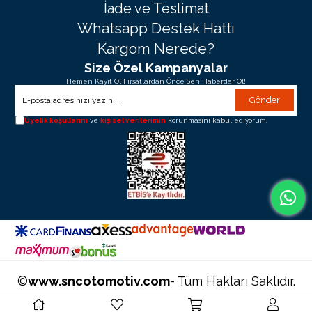
İade ve Teslimat
Whatsapp Destek Hattı
Kargom Nerede?
Size Özel Kampanyalar
Hemen Kayıt Ol Fırsatlardan Önce Sen Haberdar Ol!
Gönder
Üyelik koşullarını
ve
kişisel verilerimin
korunmasını kabul ediyorum.
©
www.sncotomotiv.com
- Tüm Hakları Saklıdır.