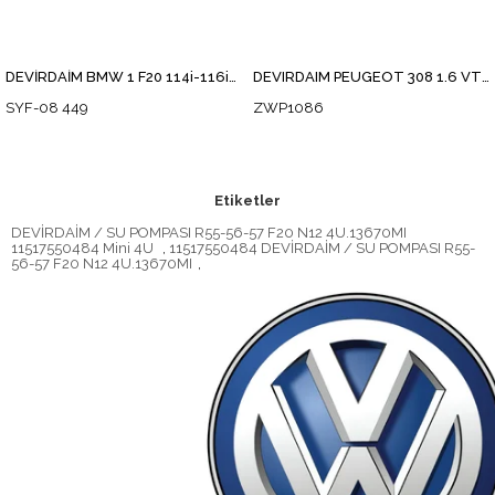
DEVİRDAİM BMW 1 F20 114i-116i-118i 2010> / MINI COOPER R56 2010> 11518604888
DEVIRDAIM PEUGEOT 308 1.6 VTI 2007-2013/ C3 II 1.6 VTI 2009-2016/ 1 SERISI (F20,F21) 116 i 2010-/ 208 1.6 2012-/ 3 SERISI (F30) 316 i 2011-/ C4 1.6
SYF-08 449
ZWP1086
Etiketler
DEVİRDAİM / SU POMPASI R55-56-57 F20 N12 4U.13670MI
11517550484 Mini 4U
,
11517550484 DEVİRDAİM / SU POMPASI R55-
56-57 F20 N12 4U.13670MI
,