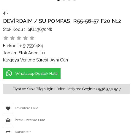
4U
DEVİRDAİM / SU POMPASI R55-56-57 F20 N12
(4U.13670MI)
Barkod
:
11517550484
Toplam Stok Adedi
:
0
Kargoya Verilme Süresi
:
Aynı Gün
Whatsapp Destek Hattı
Fiyat ve Stok Bilgisi İçin Lütfen İletişime Geçiniz 05389770517
Favorilere Ekle
İstek Listeme Ekle
Karşılaştır