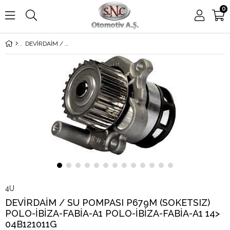
0
DEVİRDAİM / SU POMPASI P679M (SOKETSIZ) POLO-İBİZA-FABİA-A1 POLO-İBİZA-FABİA-A1 14> 04B121011G
4U
DEVİRDAİM / SU POMPASI P679M (SOKETSIZ)
POLO-İBİZA-FABİA-A1 POLO-İBİZA-FABİA-A1 14>
04B121011G