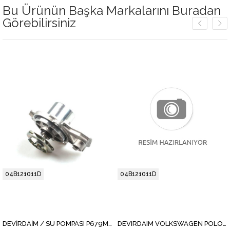
Bu Ürünün Başka Markalarını Buradan
Görebilirsiniz
04B121011D
04B121011D
DEVİRDAİM / SU POMPASI P679M CUSA-CUSB (SOKETSIZ) POLO-İBİZA-FABİA-A1 POLO-İBİZA-FABİA-A1 14> 04B121011G
DEVIRDAIM VOLKSWAGEN POLO / SEAT IBIZA / SKODA FABIA / AUDI A1 / CUSA, CUSB, CUTA, CYZB, CYZA / 1.4 TDI