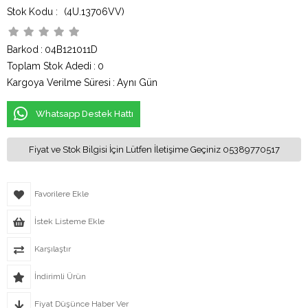
(4U.13706VV)
Barkod
:
04B121011D
Toplam Stok Adedi
:
0
Kargoya Verilme Süresi
:
Aynı Gün
Whatsapp Destek Hattı
Fiyat ve Stok Bilgisi İçin Lütfen İletişime Geçiniz 05389770517
Favorilere Ekle
İstek Listeme Ekle
Karşılaştır
İndirimli Ürün
Fiyat Düşünce Haber Ver