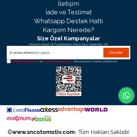
İletişim
İade ve Teslimat
Whatsapp Destek Hattı
Kargom Nerede?
Size Özel Kampanyalar
Hemen Kayıt Ol Fırsatlardan Önce Sen Haberdar Ol!
Gönder
Üyelik koşullarını
ve
kişisel verilerimin
korunmasını kabul ediyorum.
©
www.sncotomotiv.com
- Tüm Hakları Saklıdır.