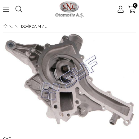
0
DEVİRDAİM / SU POMPASI MERCEDES E-CLASS (W210) E 280 4-matic (210.081) 1993>-C-CLASS (W202) C 280 96-03- W210-S202