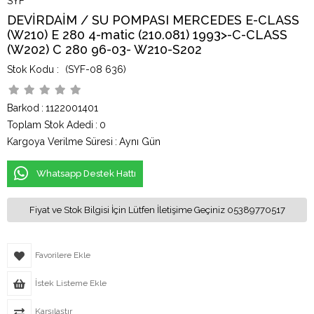
SYF
DEVİRDAİM / SU POMPASI MERCEDES E-CLASS
(W210) E 280 4-matic (210.081) 1993>-C-CLASS
(W202) C 280 96-03- W210-S202
(SYF-08 636)
Barkod
:
1122001401
Toplam Stok Adedi
:
0
Kargoya Verilme Süresi
:
Aynı Gün
Whatsapp Destek Hattı
Fiyat ve Stok Bilgisi İçin Lütfen İletişime Geçiniz 05389770517
Favorilere Ekle
İstek Listeme Ekle
Karşılaştır