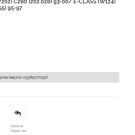
2) C280 (202.028) 93-00/ E-CLASS (W124)
55) 95-97
letişime Geçiniz 05389770517
Gelince
Haber Ver