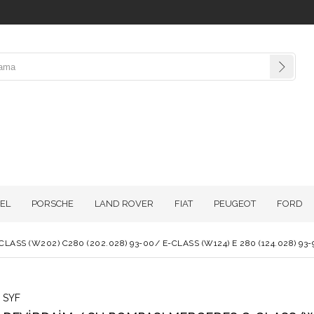
EL
PORSCHE
LAND ROVER
FIAT
PEUGEOT
FORD
SS (W202) C280 (202.028) 93-00/ E-CLASS (W124) E 280 (124.028) 93-95
SYF