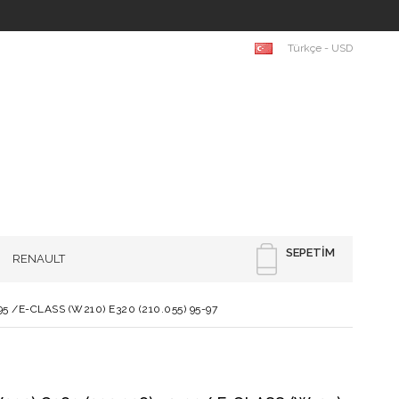
Türkçe - USD
SEPETIM
RENAULT
 /E-CLASS (W210) E320 (210.055) 95-97