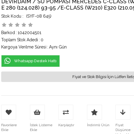
DEVİRDAİM / SU POMPASI MERCEDES C-CLASS (W20
E 280 (124.028) 93-95 /E-CLASS (W210) E320 (210.0
(SYF-08 645)
Barkod
:
1042004501
Toplam Stok Adedi
:
0
Kargoya Verilme Süresi
:
Aynı Gün
Whatsapp Destek Hattı
Fiyat ve Stok Bilgisi İçin Lütfen İ
Favorilere
İstek Listeme
Karşılaştır
İndirimli Ürün
Fiyat
Ekle
Ekle
Düşünce