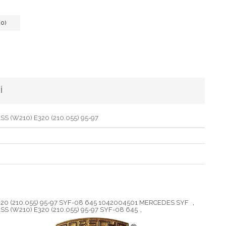
0)
I
S (W210) E320 (210.055) 95-97
E320 (210.055) 95-97 SYF-08 645 1042004501 MERCEDES SYF
,
S (W210) E320 (210.055) 95-97 SYF-08 645
,