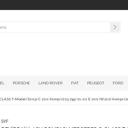
EL
PORSCHE
LAND ROVER
FIAT
PEUGEOT
FORD
SS T-Model (S203) C 200 Kompr.(203.745) 01-02 E 200 (W210) Kompr.(2
SYF