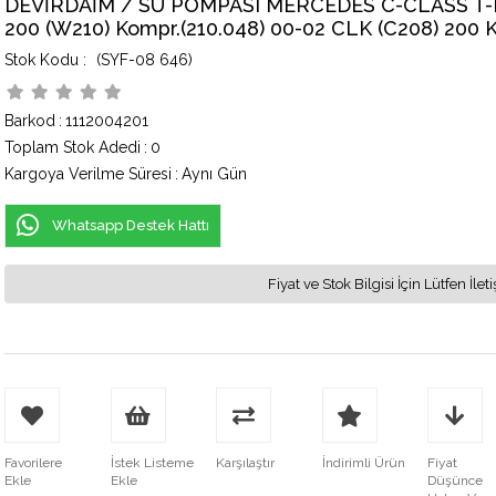
DEVİRDAİM / SU POMPASI MERCEDES C-CLASS T-Mod
200 (W210) Kompr.(210.048) 00-02 CLK (C208) 200 
(SYF-08 646)
Barkod
:
1112004201
Toplam Stok Adedi
:
0
Kargoya Verilme Süresi
:
Aynı Gün
Whatsapp Destek Hattı
Fiyat ve Stok Bilgisi İçin Lütfen İ
Favorilere
İstek Listeme
Karşılaştır
İndirimli Ürün
Fiyat
Ekle
Ekle
Düşünce