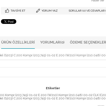
Haber Ver
TAVSIYE ET
YORUM YAZ
SORULAR (0) VE CEVAPLAR (
ÜRÜN ÖZELLIKLERI
YORUMLAR
(0)
ÖDEME SEÇENEKLER
(S203) C 200 Kompr.(203.745) 01-02 E 200 (W210) Kompr.(210.048) 00
Etiketler
00 Kompr.(203.745) 01-02 E 200 (W210) Kompr.(210.048) 00-02 CLK (
(S203) C 200 Kompr.(203.745) 01-02 E 200 (W210) Kompr.(210.048) 00