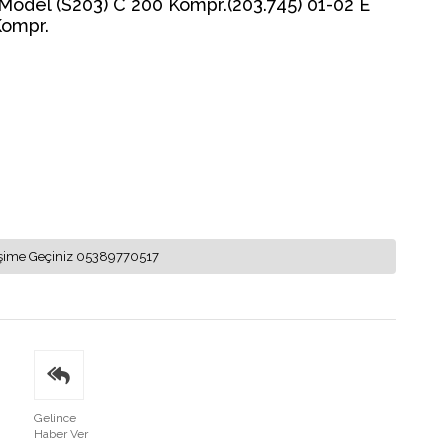
el (S203) C 200 Kompr.(203.745) 01-02 E
Kompr.
letişime Geçiniz 05389770517
Gelince
Haber Ver