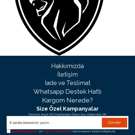
Hakkımızda
İletişim
İade ve Teslimat
Whatsapp Destek Hattı
Kargom Nerede?
Size Özel Kampanyalar
Hemen Kayıt Ol Fırsatlardan Önce Sen Haberdar Ol!
Gönder
Üyelik koşullarını
ve
kişisel verilerimin
korunmasını kabul ediyorum.