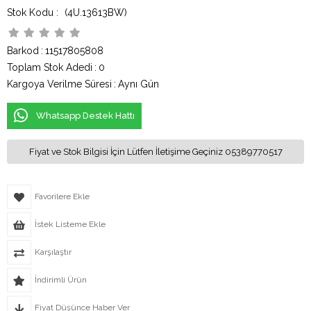
(4U.13613BW)
Barkod
:
11517805808
Toplam Stok Adedi
:
0
Kargoya Verilme Süresi
:
Aynı Gün
Whatsapp Destek Hattı
Fiyat ve Stok Bilgisi İçin Lütfen İletişime Geçiniz 05389770517
Favorilere Ekle
İstek Listeme Ekle
Karşılaştır
İndirimli Ürün
Fiyat Düşünce Haber Ver