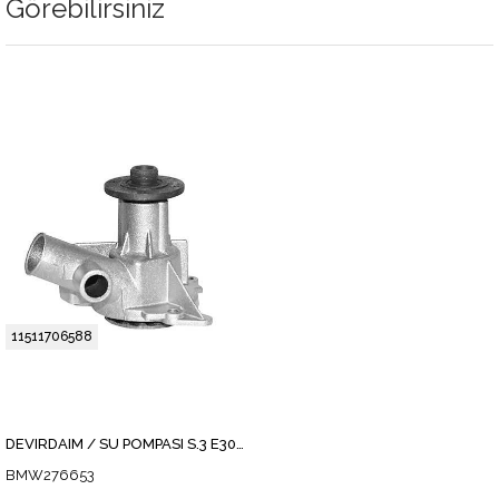
Görebilirsiniz
11511706588
DEVIRDAIM / SU POMPASI S.3 E30 81-94 3.18
BMW276653