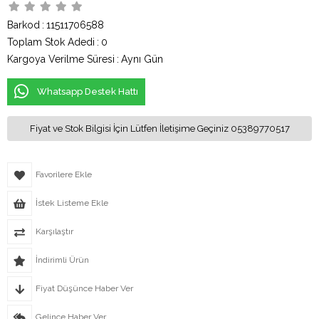
Barkod
:
11511706588
Toplam Stok Adedi
:
0
Kargoya Verilme Süresi
:
Aynı Gün
Whatsapp Destek Hattı
Fiyat ve Stok Bilgisi İçin Lütfen İletişime Geçiniz 05389770517
Favorilere Ekle
İstek Listeme Ekle
Karşılaştır
İndirimli Ürün
Fiyat Düşünce Haber Ver
Gelince Haber Ver