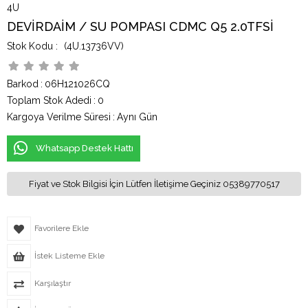
4U
DEVİRDAİM / SU POMPASI CDMC Q5 2.0TFSİ
(4U.13736VV)
Barkod
:
06H121026CQ
Toplam Stok Adedi
:
0
Kargoya Verilme Süresi
:
Aynı Gün
Whatsapp Destek Hattı
Fiyat ve Stok Bilgisi İçin Lütfen İletişime Geçiniz 05389770517
Favorilere Ekle
İstek Listeme Ekle
Karşılaştır