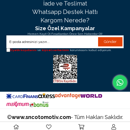
İade ve Teslimat
Whatsapp Destek Hattı
Kargom Nerede?
Size Özel Kampanyalar
Hemen Kayıt Ol Fırsatlardan Önce Sen Haberdar Ol!
Gönder
Üyelik koşullarını
ve
kişisel verilerimin
korunmasını kabul ediyorum.
©
www.sncotomotiv.com
- Tüm Hakları Saklıdır.