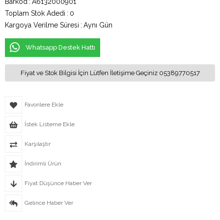
Barkod
:
A6132000901
Toplam Stok Adedi
:
0
Kargoya Verilme Süresi
:
Aynı Gün
Whatsapp Destek Hattı
Fiyat ve Stok Bilgisi İçin Lütfen İletişime Geçiniz 05389770517
Favorilere Ekle
İstek Listeme Ekle
Karşılaştır
İndirimli Ürün
Fiyat Düşünce Haber Ver
Gelince Haber Ver