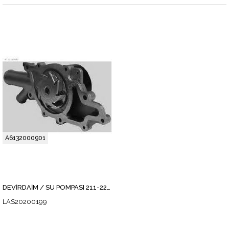
A6132000901
DEVİRDAİM / SU POMPASI 211-220 320 648
LAS20200199