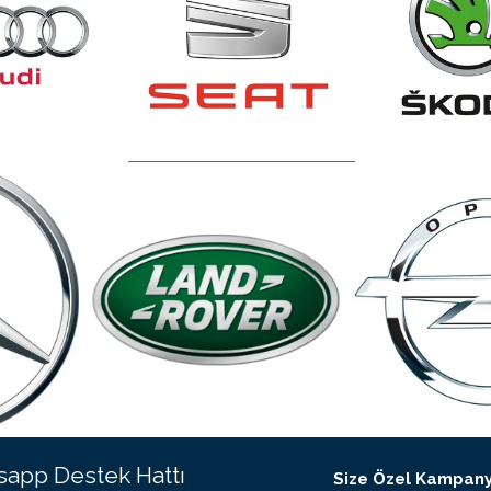
app Destek Hattı
Size Özel Kampany