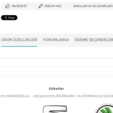
TAVSIYE ET
YORUM YAZ
SORULAR (0) VE CEVAPLAR (
ÜRÜN ÖZELLIKLERI
YORUMLAR
(0)
ÖDEME SEÇENEKLER
Etiketler
00701 MERCEDES 4U
,
A6132000701 DEVİRDAİM / SU POMPASI 210 320CD