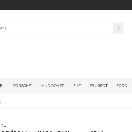
EL
PORSCHE
LAND ROVER
FIAT
PEUGEOT
FORD
3
4U