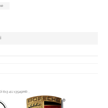
0)
I
İ 613 4U.13549MR
,