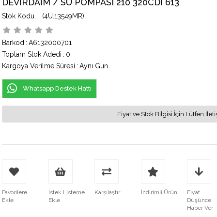
DEVİRDAİM / SU POMPASI 210 320CDİ 613
(4U.13549MR)
Barkod
:
A6132000701
Toplam Stok Adedi
:
0
Kargoya Verilme Süresi
:
Aynı Gün
Whatsapp Destek Hattı
Fiyat ve Stok Bilgisi İçin Lütfen İ
Favorilere
İstek Listeme
Karşılaştır
İndirimli Ürün
Fiyat
Ekle
Ekle
Düşünce
Haber Ver