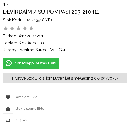
4U
DEVİRDAİM / SU POMPASI 203-210 111
(4U.13518MR)
Barkod
:
A1112004201
Toplam Stok Adedi
:
0
Kargoya Verilme Süresi
:
Aynı Gün
Whatsapp Destek Hattı
Fiyat ve Stok Bilgisi İçin Lütfen İletişime Geçiniz 05389770517
Favorilere Ekle
İstek Listeme Ekle
Karşılaştır