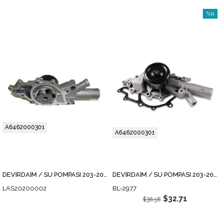
%11
İndirim
%11İnd
A6462000301
A6462000301
DEVİRDAİM / SU POMPASI 203-204-211 646-647
DEVİRDAİM / SU POMPASI 203-204-211 646-647
LAS20200002
BL-2977
$32.71
$36.56