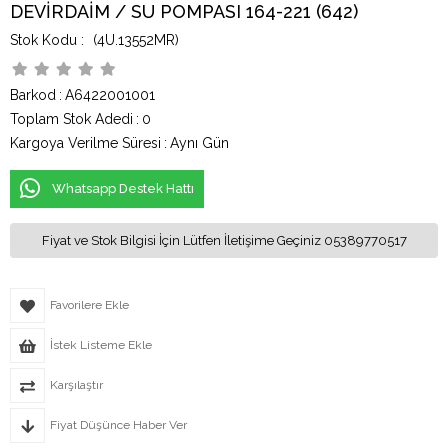
DEVİRDAİM / SU POMPASI 164-221 (642)
(4U.13552MR)
Barkod
:
A6422001001
Toplam Stok Adedi
:
0
Kargoya Verilme Süresi
:
Aynı Gün
Whatsapp Destek Hattı
Fiyat ve Stok Bilgisi İçin Lütfen İletişime Geçiniz 05389770517
Favorilere Ekle
İstek Listeme Ekle
Karşılaştır
Fiyat Düşünce Haber Ver