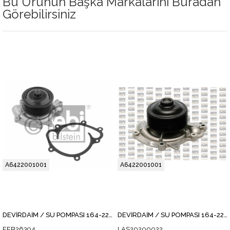
Bu Ürünün Başka Markalarını Buradan
Görebilirsiniz
A6422001001
A6422001001
DEVİRDAİM / SU POMPASI 164-221 642
DEVİRDAİM / SU POMPASI 164-221 642
FEB26394
LAS20200022