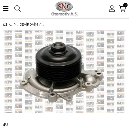
0
DEVİRDAİM / SU POMPASI 164-221 (642)
4U