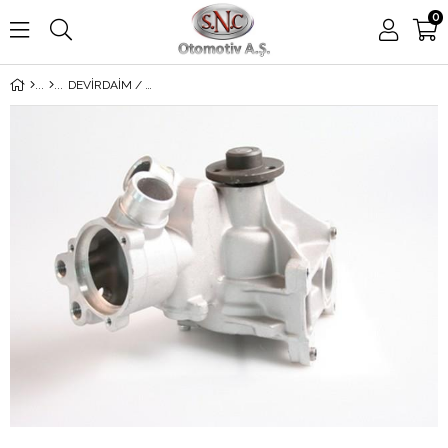
0
DEVİRDAİM / SU POMPASI 140 - 104