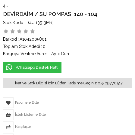
4U
DEVİRDAİM / SU POMPASI 140 - 104
(4U.13513MR)
Barkod
:
A1042005801
Toplam Stok Adedi
:
0
Kargoya Verilme Süresi
:
Aynı Gün
Whatsapp Destek Hattı
Fiyat ve Stok Bilgisi İçin Lütfen İletişime Geçiniz 05389770517
Favorilere Ekle
İstek Listeme Ekle
Karşılaştır