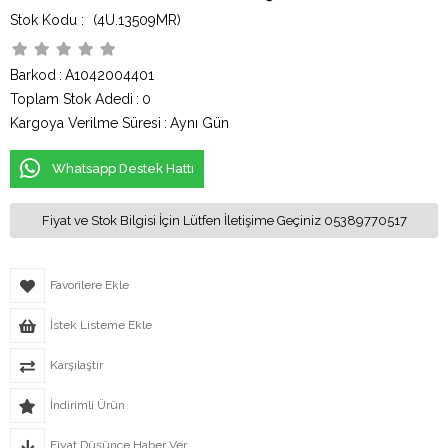
(4U.13509MR)
Barkod
:
A1042004401
Toplam Stok Adedi
:
0
Kargoya Verilme Süresi
:
Aynı Gün
Whatsapp Destek Hattı
Fiyat ve Stok Bilgisi İçin Lütfen İletişime Geçiniz 05389770517
Favorilere Ekle
İstek Listeme Ekle
Karşılaştır
İndirimli Ürün
Fiyat Düşünce Haber Ver