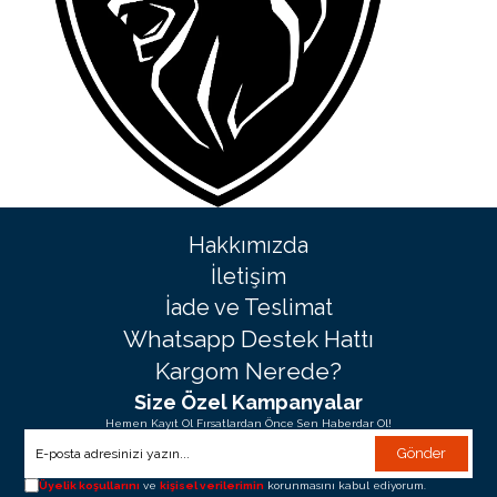
Hakkımızda
İletişim
İade ve Teslimat
Whatsapp Destek Hattı
Kargom Nerede?
Size Özel Kampanyalar
Hemen Kayıt Ol Fırsatlardan Önce Sen Haberdar Ol!
Gönder
Üyelik koşullarını
ve
kişisel verilerimin
korunmasını kabul ediyorum.