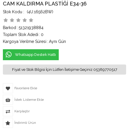
CAM KALDIRMA PLASTİĞİ E34-36
(4U.16562BW)
Barkod
:
51321938884
Toplam Stok Adedi
:
0
Kargoya Verilme Süresi
:
Aynı Gün
Whatsapp Destek Hattı
Fiyat ve Stok Bilgisi İçin Lütfen İletişime Geçiniz 05389770517
Favorilere Ekle
İstek Listeme Ekle
Karşılaştır
İndirimli Ürün